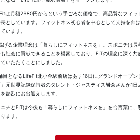
eFitは月額2980円からという手ごろな価格で、高品質なフ
特長としています。フィットネス初心者を中心として支持を伸ば
けています。
Tが掲げる企業理念は「暮らしにフィットネスを」。スポニチは
でも社会に貢献できることを模索しており、FiTの理念に深く
せていただくことにしました。
目となるLifeFit北小金駅前店はあす16日にグランドオー
げ」元世界記録保持者のタレント・ジャスティス岩倉さんが1日
様を熱烈にお出迎えします。
ニチとFiTは今後も「暮らしにフィットネスを」を合言葉に、
いります。