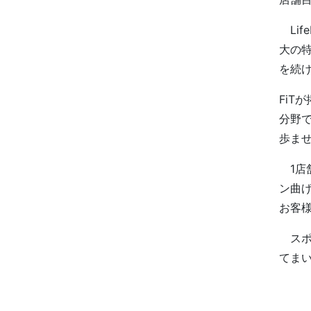
Lif
大の
を続
Fi
分野
歩ま
1店舗
ン曲
お客
スポ
てま