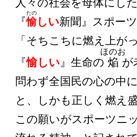
人々の社会を母体にし
たの
『
しい
新聞』スポー
愉
「そちこちに燃え上が
ほのお
『
愉しい
』生命の
焔
が
問わず全国民の心の中
と、しかも正しく燃え
この願いがスポーツニ