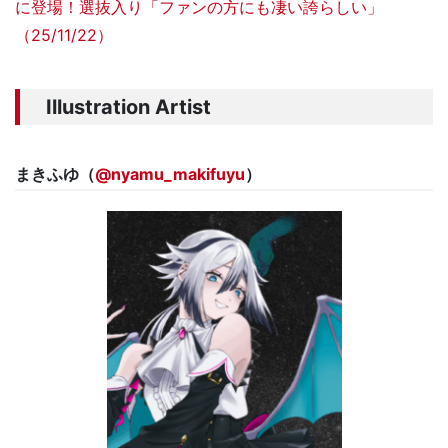
に登場！選抜入り「ファンの方にも凄い誇らしい」
（25/11/22）
Illustration Artist
まきふゆ（
@nyamu_makifuyu
）