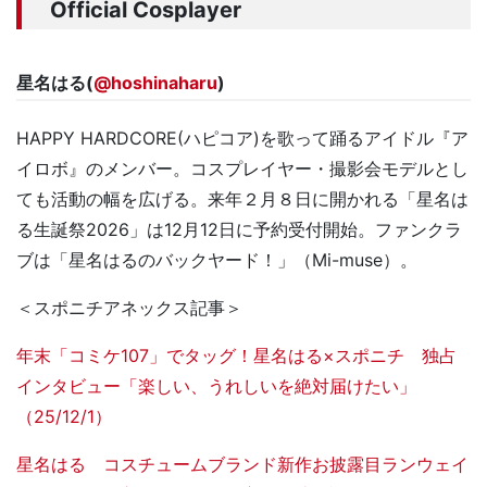
Official Cosplayer
星名はる(
@hoshinaharu
)
HAPPY HARDCORE(ハピコア)を歌って踊るアイドル『ア
イロボ』のメンバー。コスプレイヤー・撮影会モデルとし
ても活動の幅を広げる。来年２月８日に開かれる「星名は
る生誕祭2026」は12月12日に予約受付開始。ファンクラ
ブは「星名はるのバックヤード！」（Mi-muse）。
＜スポニチアネックス記事＞
年末「コミケ107」でタッグ！星名はる×スポニチ 独占
インタビュー「楽しい、うれしいを絶対届けたい」
（25/12/1）
星名はる コスチュームブランド新作お披露目ランウェイ