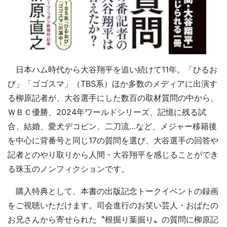
日本ハム時代から大谷翔平を追い続けて11年。「ひるお
び」「ゴゴスマ」（TBS系）ほか多数のメディアに出演す
る柳原記者が、大谷選手にした数百の取材質問の中から、
ＷＢＣ優勝、2024年ワールドシリーズ、記憶に残る試
合、結婚、愛犬デコピン、二刀流…など、メジャー移籍後
を中心に背番号と同じ17の質問を選び、大谷選手の回答や
記者とのやり取りから人間・大谷翔平を感じることができ
る珠玉のノンフィクションです。
購入特典として、本書の出版記念トークイベントの録画
をご視聴いただけます。司会進行のお笑い芸人・おばたの
お兄さんから寄せられた〝根掘り葉掘り〟の質問に柳原記