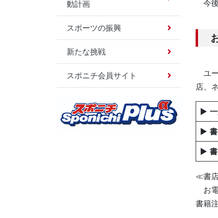
今後
動計画
スポーツの振興
新たな挑戦
ユー
スポニチ会員サイト
店、ネ
▶
一
▶
書
▶
書
≪書
お電
書籍