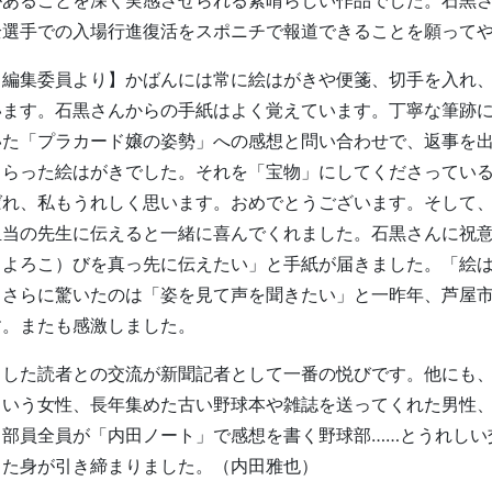
全選手での入場行進復活をスポニチで報道できることを願って
田編集委員より】かばんには常に絵はがきや便箋、切手を入れ
います。石黒さんからの手紙はよく覚えています。丁寧な筆跡
いた「プラカード嬢の姿勢」への感想と問い合わせで、返事を
しらった絵はがきでした。それを「宝物」にしてくださってい
ばれ、私もうれしく思います。おめでとうございます。そして
担当の先生に伝えると一緒に喜んでくれました。石黒さんに祝
（よろこ）びを真っ先に伝えたい」と手紙が届きました。「絵
。さらに驚いたのは「姿を見て声を聞きたい」と一昨年、芦屋
す。またも感激しました。
した読者との交流が新聞記者として一番の悦びです。他にも、
という女性、長年集めた古い野球本や雑誌を送ってくれた男性
、部員全員が「内田ノート」で感想を書く野球部……とうれしい
また身が引き締まりました。（内田雅也）