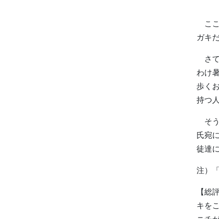
ここ
ガキ
さて
わけ
歩く
持つ
そう
氏宛
徒達
注）
【総
キを
ニチ