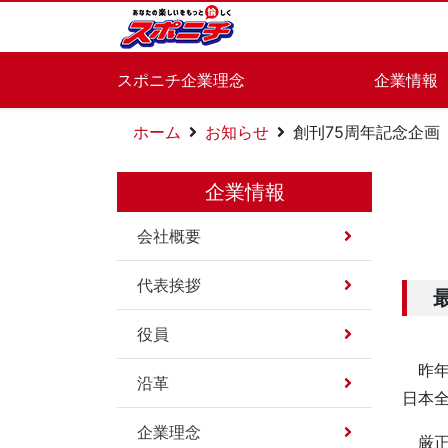
スポニチ企業理念
企業情報
ホーム
お知らせ
創刊75周年記念企画
企業情報
会社概要
代表挨拶
役員
昨年
沿革
日本
企業理念
厳正