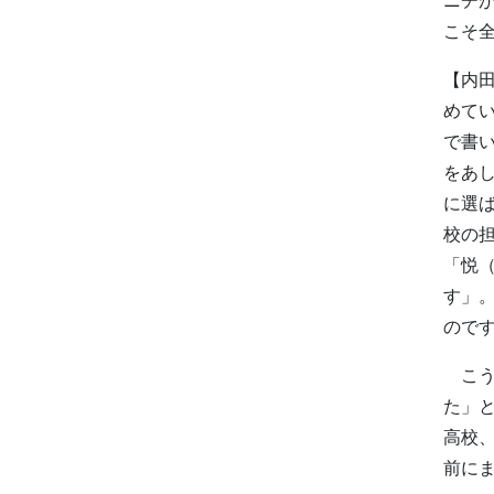
こそ
【内
めて
で書
をあ
に選
校の
「悦
す」
ので
こう
た」
高校
前に