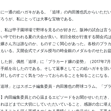
に一通の絵ハガキがある。「追球」の内田雅也氏からいただい
だろうが、私にとっては大事な宝物である。
、私は甲子園球場で野球を見るのが好きだ。阪神の試合は言う
暑い中で行われる夏の大会が良い。初日全校が行進する開会式
お嬢さん方は誰なのか、ものすごく関心があった。各校のプラ
人もいる。又開会式でメダル授与の時金銀のメダルをのせたお
した折、偶然「追球」に「プラカード嬢の姿勢」（2017年7月
に手紙を出したのである。そして返事としてこの絵ハガキを頂
に対しものすごく気をつかっておられることを知ることになる
「追球」とはスポニチ編集委員・内田雅也の野球コラム。「プ
評】内田編集委員との心温まるエピソードをお聞かせいただき
これほどまでに大切にしていただいていること、感謝の念に堪
があることを深く実感させられる素晴らしい作品でした。石黒